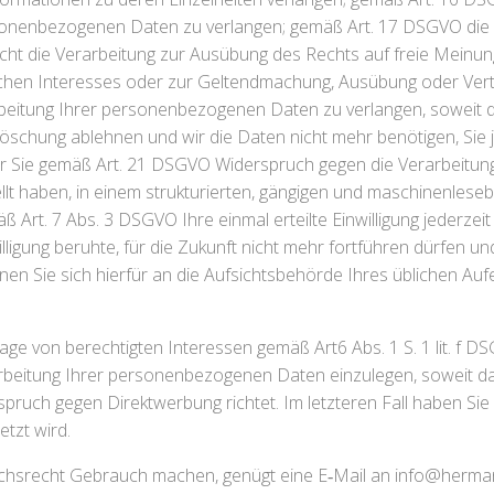
rsonenbezogenen Daten zu verlangen; gemäß Art. 17 DSGVO die 
ht die Verarbeitung zur Ausübung des Rechts auf freie Meinung
lichen Interesses oder zur Geltendmachung, Ausübung oder Vert
itung Ihrer personenbezogenen Daten zu verlangen, soweit die 
 Löschung ablehnen und wir die Daten nicht mehr benötigen, S
r Sie gemäß Art. 21 DSGVO Widerspruch gegen die Verarbeitung
lt haben, in einem strukturierten, gängigen und maschinenlese
 Art. 7 Abs. 3 DSGVO Ihre einmal erteilte Einwilligung jederzeit
illigung beruhte, für die Zukunft nicht mehr fortführen dürfen 
en Sie sich hierfür an die Aufsichtsbehörde Ihres üblichen Auf
 von berechtigten Interessen gemäß Art6 Abs. 1 S. 1 lit. f DS
eitung Ihrer personenbezogenen Daten einzulegen, soweit dafü
pruch gegen Direktwerbung richtet. Im letzteren Fall haben Sie
tzt wird.
chsrecht Gebrauch machen, genügt eine E‑Mail an info@herma