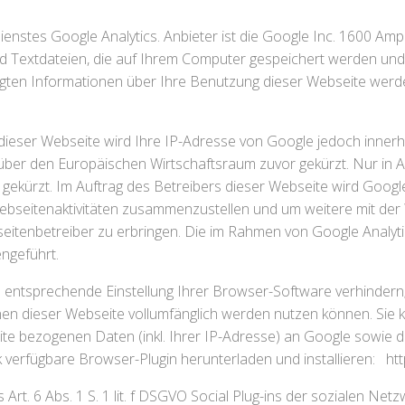
enstes Google Analytics. Anbieter ist die Google Inc. 1600 Am
nd Textdateien, die auf Ihrem Computer gespeichert werden un
ugten Informationen über Ihre Benutzung dieser Webseite werde
f dieser Webseite wird Ihre IP-Adresse von Google jedoch inner
er den Europäischen Wirtschaftsraum zuvor gekürzt. Nur in Au
 gekürzt. Im Auftrag des Betreibers dieser Webseite wird Goog
ebseitenaktivitäten zusammenzustellen und um weitere mit der
itenbetreiber zu erbringen. Die im Rahmen von Google Analyti
ngeführt.
entsprechende Einstellung Ihrer Browser-Software verhindern; w
onen dieser Webseite vollumfänglich werden nutzen können. Sie
te bezogenen Daten (inkl. Ihrer IP-Adresse) an Google sowie d
k verfügbare Browser-Plugin herunterladen und installieren:
ht
Art. 6 Abs. 1 S. 1 lit. f DSGVO Social Plug-ins der sozialen Ne