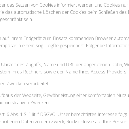
über das Setzen von Cookies informiert werden und Cookies nur 
wie das automatische Löschen der Cookies beim Schließen des B
ngeschränkt sein.
n auf Ihrem Endgerät zum Einsatz kommenden Browser automat
mporär in einem sog. Logfile gespeichert. Folgende Informatio
rzeit des Zugriffs, Name und URL der abgerufenen Datei, Webse
ystem Ihres Rechners sowie der Name Ihres Access-Providers.
en Zwecken verarbeitet:
ufbaus der Webseite, Gewährleistung einer komfortablen Nutz
 administrativen Zwecken.
rt. 6 Abs. 1 S. 1 lit. f DSGVO. Unser berechtigtes Interesse fol
erhobenen Daten zu dem Zweck, Rückschlüsse auf Ihre Person 