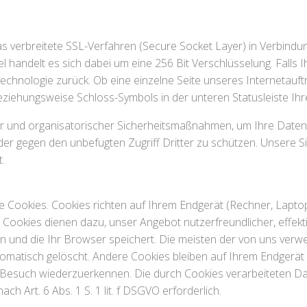
verbreitete SSL-Verfahren (Secure Socket Layer) in Verbindung
el handelt es sich dabei um eine 256 Bit Verschlüsselung. Falls 
 Technologie zurück. Ob eine einzelne Seite unseres Internetauft
ziehungsweise Schloss-Symbols in der unteren Statusleiste Ih
r und organisatorischer Sicherheitsmaßnahmen, um Ihre Daten g
g oder gegen den unbefugten Zugriff Dritter zu schützen. Unse
.
 Cookies. Cookies richten auf Ihrem Endgerät (Rechner, Laptop
 Cookies dienen dazu, unser Angebot nutzerfreundlicher, effekt
n und die Ihr Browser speichert. Die meisten der von uns ver
matisch gelöscht. Andere Cookies bleiben auf Ihrem Endgerät g
 Besuch wiederzuerkennen. Die durch Cookies verarbeiteten D
ch Art. 6 Abs. 1 S. 1 lit. f DSGVO erforderlich.