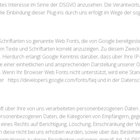
igtes Interesse im Sinne der DSGVO anzusehen. Die Verantwort
 Die Einbindung dieser Plug-ins durch uns erfolgt im Wege der
 Schriftarten so genannte Web Fonts, die von Google bereitgeste
um Texte und Schriftarten korrekt anzuzeigen. Zu diesem Zwe
Hierdurch erlangt Google Kenntnis darüber, dass über Ihre I
 einer einheitlichen und ansprechenden Darstellung unserer Onl
dar. Wenn Ihr Browser Web Fonts nicht unterstützt, wird eine St
ter
https://developers.google.com/fonts/faq
und in der Datensc
ft über Ihre von uns verarbeiteten personenbezogenen Daten 
 personenbezogenen Daten, die Kategorien von Empfängern, ge
 eines Rechts auf Berichtigung, Löschung, Einschränkung der V
n diese nicht bei uns erhoben wurden, sowie über das Bestehe
Informationen zu deren Einzelheiten verlangen; gemäß Art. 16 DS