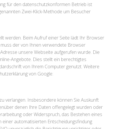
ung für den datenschutzkonformen Betrieb ist
 sogenannten Zwei-Klick-Methode um Besucher
llt werden. Beim Aufruf einer Seite lädt Ihr Browser
ck muss der von Ihnen verwendete Browser
P-Adresse unsere Webseite aufgerufen wurde. Die
ine-Angebote. Dies stellt ein berechtigtes
andardschrift von Ihrem Computer genutzt. Weitere
hutzerklärung von Google:
zu verlangen. Insbesondere können Sie Auskunft
genüber denen Ihre Daten offengelegt wurden oder
erarbeitung oder Widerspruch, das Bestehen eines
n einer automatisierten Entscheidungsfindung
GVO unverzüglich die Berichtigung unrichtiger oder