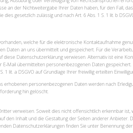
achung, Ausübung oder Verteidigung von Rechtsansprüchen erford
 an der Nichtweitergabe Ihrer Daten haben, für den Fall, dass fü
 dies gesetzlich zulässig und nach Art. 6 Abs. 1 S. 1 lit. b DSG
 vorhanden, welche für die elektronische Kontaktaufnahme gen
en Daten an uns übermittelt und gespeichert. Für die Verarbei
f diese Datenschutzerklärung verwiesen. Alternativ ist eine Kon
hrer E‑Mail übermittelten personenbezogenen Daten gespeichert
 1 lit. a DSGVO auf Grundlage Ihrer freiwillig erteilten Einwilligu
uns erhobenen personenbezogenen Daten werden nach Erledigun
fforderung hin gelöscht.
Dritter verweisen. Soweit dies nicht offensichtlich erkennbar ist,
 auf den Inhalt und die Gestaltung der Seiten anderer Anbieter.
eltenden Datenschutzerklärungen finden Sie unter Benennung de